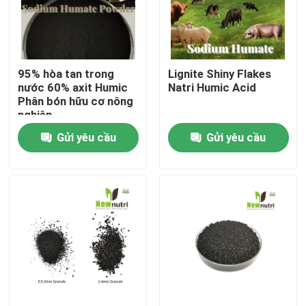
Sản phẩm
95% hòa tan trong
Lignite Shiny Flakes
Phân bón hữu cơ axit humic
nước 60% axit Humic
Natri Humic Acid
Phân bón hữu cơ nông
nghiệp
Phân bón hữu cơ axit amin
Gửi yêu cầu
Gửi yêu cầu
Phân bón hữu cơ nitơ
Phân bón Kali Humate
Phân bón bột chiết xuất rong biển
Bột axit Fulvic