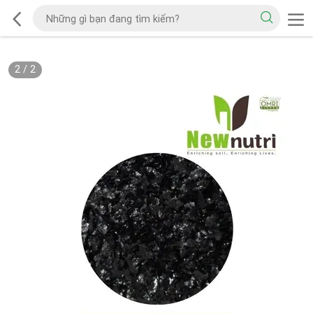
2
/
2