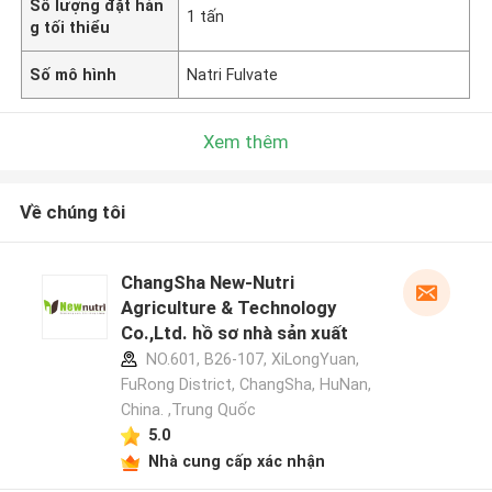
Số lượng đặt hàn
1 tấn
g tối thiểu
Số mô hình
Natri Fulvate
Xem thêm
Về chúng tôi
ChangSha New-Nutri
Agriculture & Technology
Co.,Ltd. hồ sơ nhà sản xuất
NO.601, B26-107, XiLongYuan,
FuRong District, ChangSha, HuNan,
China. ,Trung Quốc
5.0
Nhà cung cấp xác nhận