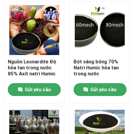
Nguồn Leonardite Độ
Bột sáng bóng 70%
hòa tan trong nước
Natri Humic hòa tan
85% Axit natri Humic
trong nước
Gửi yêu cầu
Gửi yêu cầu
Nhà
Về chúng tôi
Địa chỉ liên hệ