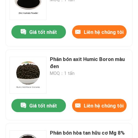
Axit Humic natri
Giá tốt nhất
Liên hệ chúng tôi
Hợp chất bột axit amin
Phân bón axit humic
Phân bón axit Humic Boron màu
đen
MOQ：1 tấn
Axit Kali Fulvic
Phân bón chiết xuất rong biển lỏng
Giá tốt nhất
Liên hệ chúng tôi
Phân bón axit amin
Phân bón hòa tan hữu cơ Mg 8%
Bột axit Humic hòa tan