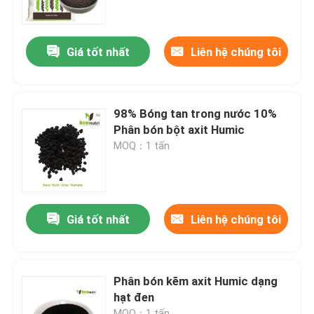
Sản phẩm
Giá tốt nhất
Liên hệ chúng tôi
Phân bón hữu cơ axit humic
98% Bóng tan trong nước 10%
Phân bón hữu cơ axit amin
Phân bón bột axit Humic
MOQ：1 tấn
Phân bón hữu cơ nitơ
Phân bón Kali Humate
Giá tốt nhất
Liên hệ chúng tôi
Phân bón bột chiết xuất rong biển
Phân bón kẽm axit Humic dạng
hạt đen
Bột axit Fulvic
MOQ：1 tấn